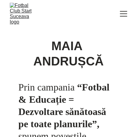
MAIA 
ANDRUȘCĂ
Prin campania 
“Fotbal 
& Educație = 
Dezvoltare sănătoasă 
pe toate planurile”
,
spunem poveștile 