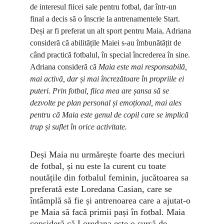
de interesul fiicei sale pentru fotbal, dar într-un 
final a decis să o înscrie la antrenamentele Start. 
Deși ar fi preferat un alt sport pentru Maia, Adriana 
consideră că abilitățile Maiei s-au îmbunătățit de 
când practică fotbalul, în special încrederea în sine. 
Adriana consideră că 
Maia este mai responsabilă, 
mai activă, dar și mai încrezătoare în propriile ei 
puteri. Prin fotbal, fiica mea are șansa să se 
dezvolte pe plan personal și emoțional, mai ales 
pentru că Maia este genul de copil care se implică 
trup și suflet în orice activitate.
Deși Maia nu urmărește foarte des meciuri 
de fotbal, și nu este la curent cu toate 
noutățile din fotbalul feminin, jucătoarea sa 
preferată este Loredana Casian, care se 
întâmplă să fie și antrenoarea care a ajutat-o 
pe Maia să facă primii pași în fotbal. Maia 
consideră că Loredana este o sursă de 