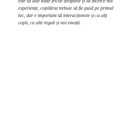
este să lase toate fricile deoparte și să încerce noi 
experiențe, copilăria trebuie să fie pusă pe primul 
loc, dar e important să interacționeze și cu alți 
copii, cu alte reguli și noi emoții.