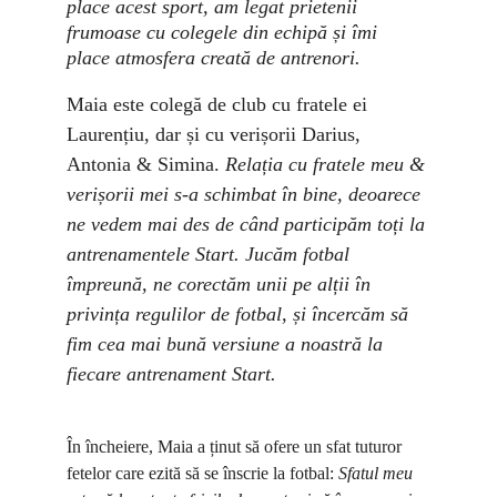
place acest sport, am legat prietenii 
frumoase cu colegele din echipă și îmi 
place atmosfera creată de antrenori.
Maia este colegă de club cu fratele ei 
Laurențiu, dar și cu verișorii Darius, 
Antonia & Simina. 
Relația cu fratele meu & 
verișorii mei s-a schimbat în bine, deoarece 
ne vedem mai des de când participăm toți la 
antrenamentele Start. Jucăm fotbal 
împreună, ne corectăm unii pe alții în 
privința regulilor de fotbal, și încercăm să 
fim cea mai bună versiune a noastră la 
fiecare antrenament Start.
În încheiere, Maia a ținut să ofere un sfat tuturor 
fetelor care ezită să se înscrie la fotbal: 
Sfatul meu 