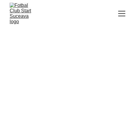
Proiecte ambițioase, 
planificate cu 100% 
transparență.