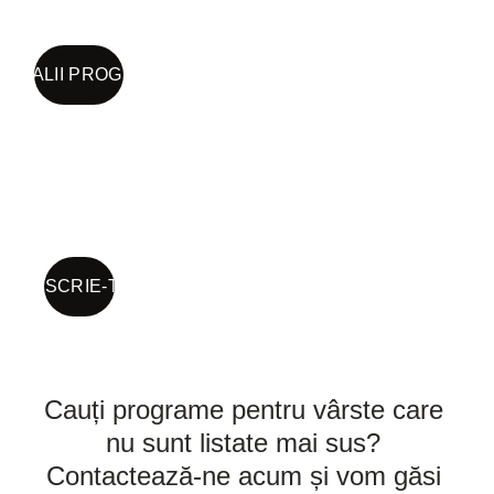
DETALII PROGRAM
ÎNSCRIE-TE
Cauți programe pentru vârste care 
nu sunt listate mai sus? 
Contactează-ne acum și vom găsi 